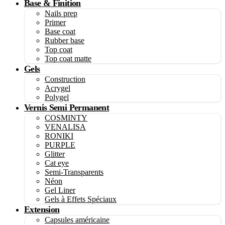
Base & Finition
Nails prep
Primer
Base coat
Rubber base
Top coat
Top coat matte
Gels
Construction
Acrygel
Polygel
Vernis Semi Permanent
COSMINTY
VENALISA
RONIKI
PURPLE
Glitter
Cat eye
Semi-Transparents
Néon
Gel Liner
Gels à Effets Spéciaux
Extension
Capsules américaine