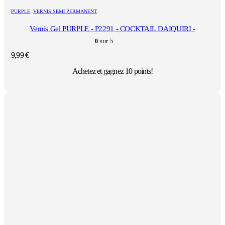
PURPLE
,
VERNIS SEMI PERMANENT
Vernis Gel PURPLE - P2291 - COCKTAIL DAIQUIRI -
0
sur 5
9,99
€
Achetez et gagnez 10 points!