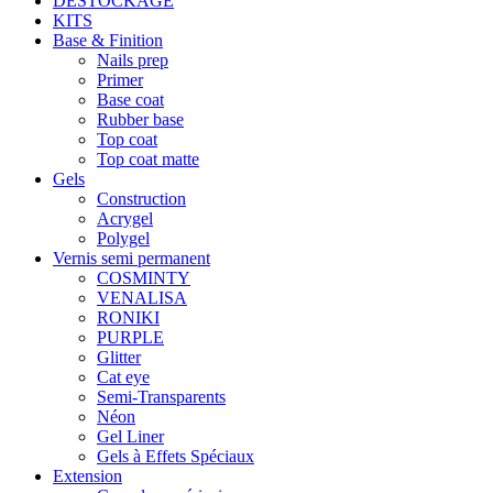
DESTOCKAGE
KITS
Base & Finition
Nails prep
Primer
Base coat
Rubber base
Top coat
Top coat matte
Gels
Construction
Acrygel
Polygel
Vernis semi permanent
COSMINTY
VENALISA
RONIKI
PURPLE
Glitter
Cat eye
Semi-Transparents
Néon
Gel Liner
Gels à Effets Spéciaux
Extension