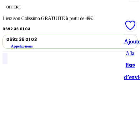
OFFERT
Livraison Colissimo GRATUITE à partir de 49€
0692 36 01 03
0692 36 01 03
Ajoute
Ajoute
Ajoute
Ajoute
Appelez-nous
à la
à la
à la
à la
liste
liste
liste
liste
d’envi
d’envi
d’envi
d’envi