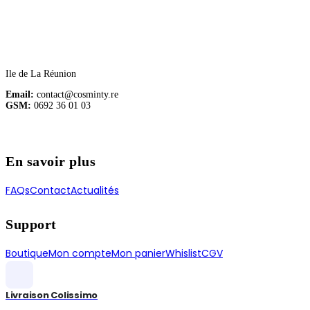
Ile de La Réunion
Email:
contact@cosminty.re
GSM:
0692 36 01 03
En savoir plus
FAQs
Contact
Actualités
Support
Boutique
Mon compte
Mon panier
Whislist
CGV
Livraison Colissimo