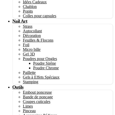
Idées Cadeaux
Chablon
Popits
Colles pour capsules
Nail Art
Strass
Autocollant
Décoration
Feuilles & Flocons
Foil
Micro bille
Gel 3D
Poudres pour Ongles
Poudre Sirène
Poudre Chrome
Paillette
Gels à Effets Spéciaux
Stamping
Outils
Embout ponceuse
Bande de ponçage
Coupes cuticules
Limes
Pinceau