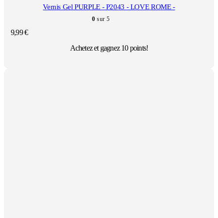
Vernis Gel PURPLE - P2043 - LOVE ROME -
0
sur 5
9,99
€
Achetez et gagnez 10 points!