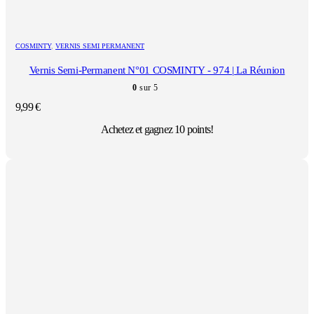
COSMINTY
,
VERNIS SEMI PERMANENT
Vernis Semi-Permanent N°01 COSMINTY - 974 | La Réunion
0
sur 5
9,99
€
Achetez et gagnez 10 points!