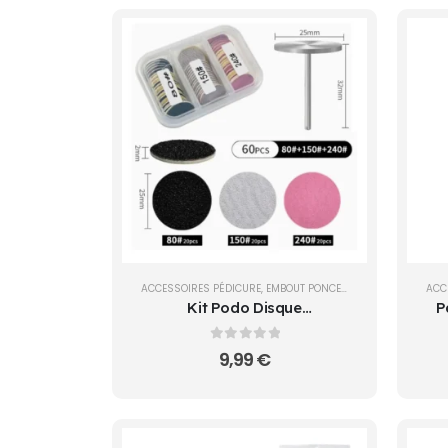
ACCESSOIRES PÉDICURE
,
EMBOUT PONCEUSE
,
OUTILS
ACC
Kit Podo Disque
P
Professionnel (80/150/240)
1
0
sur 5
9,99
€