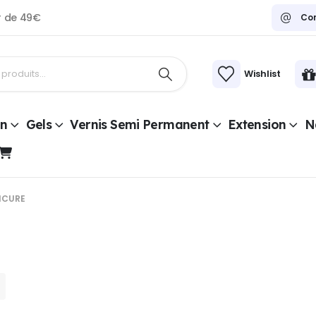
ir de 49€
Co
Wishlist
on
Gels
Vernis Semi Permanent
Extension
Na
ICURE