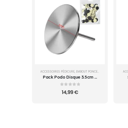
ACCESSOIRES PÉDICURE
,
EMBOUT PONCEUSE
,
OUTILS
ACC
Pack Podo Disque 3.5cm +
100 Disques Adhésifs XXL |
Cosminty Réunion
0
sur 5
14,99
€