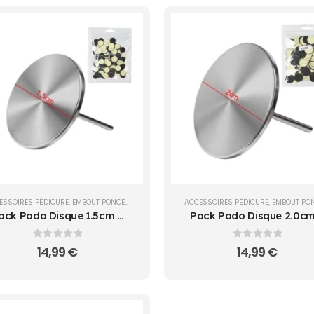
ESSOIRES PÉDICURE
,
EMBOUT PONCEUSE
,
OUTILS
ACCESSOIRES PÉDICURE
,
EMBOUT PONCE
ack Podo Disque 1.5cm +
Pack Podo Disque 2.0cm
00 Disques Adhésifs Pro |
100 Disques Adhésifs Pro
Cosminty Réunion
Cosminty Réunion
0
sur 5
0
sur 5
14,99
€
14,99
€