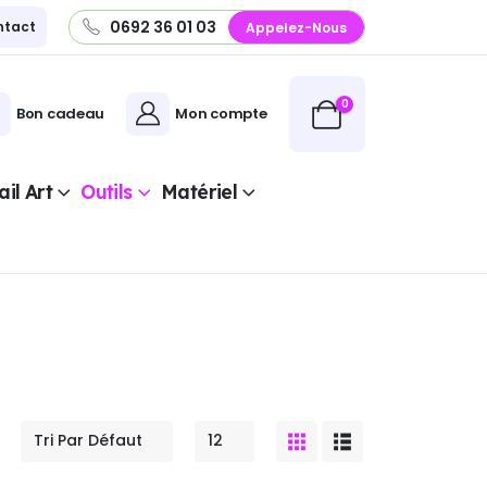
0692 36 01 03
ntact
Appelez-Nous
0
Bon cadeau
Mon compte
il Art
Outils
Matériel