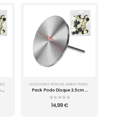
USE
,
OUTILS
ACCESSOIRES PÉDICURE
,
EMBOUT PONCEUSE
,
OUTILS
 +
Pack Podo Disque 2.5cm +
 |
100 Disques Adhésifs XL |
Cosminty Réunion
0
sur 5
14,99
€