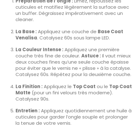
Préparation de l’ongle :
Limez, repoussez les
cuticules et matifiez légèrement la surface avec
un buffer. Dégraissez impérativement avec un
cleaner.
La Base :
Appliquez une couche de
Base Coat
Venalisa
. Catalysez 60s sous lampe LED.
La Couleur Intense :
Appliquez une première
couche très fine de couleur.
Astuce :
Il vaut mieux
deux couches fines qu’une seule couche épaisse
pour éviter que le vernis ne « plisse » à la catalyse.
Catalysez 60s. Répétez pour la deuxième couche.
La Finition :
Appliquez le
Top Coat
ou le
Top Coat
Matte
(pour un fini velours très moderne).
Catalysez 90s.
Entretien :
Appliquez quotidiennement une huile à
cuticules pour garder l’ongle souple et prolonger
la tenue de votre vernis.