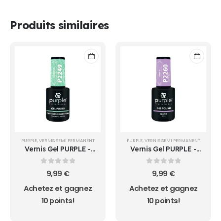
Produits similaires
PURPLE
,
VERNIS SEMI PERMANENT
PURPLE
,
VERNIS SEMI PERMANENT
Vernis Gel PURPLE -
Vernis Gel PURPLE -
P2249 - FANTASTIC
P2260 - KEEP IT REAL -
GREEN -
0
sur 5
0
sur 5
9,99
€
9,99
€
Achetez et gagnez
Achetez et gagnez
10 points!
10 points!