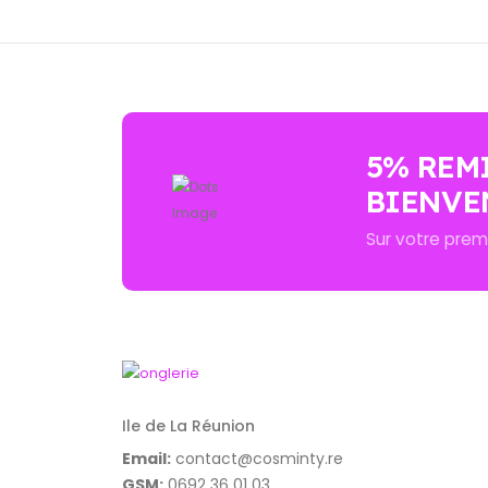
5% REM
BIENVE
Sur votre pre
Ile de La Réunion
Email:
contact@cosminty.re
GSM:
0692 36 01 03