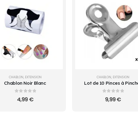
CHABLON
,
EXTENSION
CHABLON
,
EXTENSION
Chablon Noir Blanc
Lot de 10 Pinces à Pinch
Pro pour Ongles | C-Cur
Parfait La Réunion
0
sur 5
0
sur 5
4,99
€
9,99
€