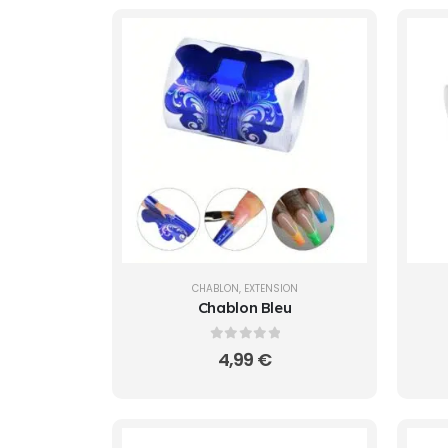
CHABLON
,
EXTENSION
Chablon Bleu
0
sur 5
4,99
€