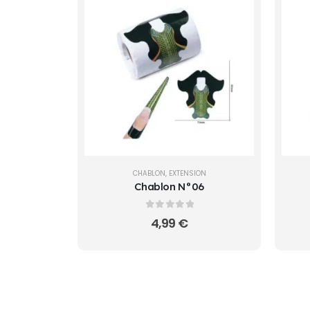
CHABLON
,
EXTENSION
Chablon N°06
0
sur 5
4,99
€