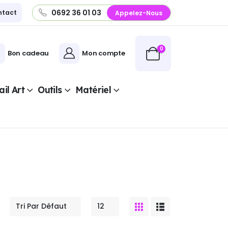
0692 36 01 03
ntact
Appelez-Nous
0
Bon cadeau
Mon compte
il Art
Outils
Matériel