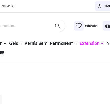
ir de 49€
Co
Wishlist
on
Gels
Vernis Semi Permanent
Extension
Na