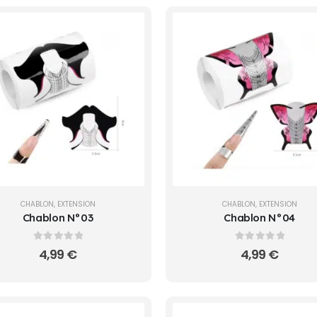
CHABLON
,
EXTENSION
CHABLON
,
EXTENSION
Chablon N°03
Chablon N°04
0
sur 5
0
sur 5
4,99
€
4,99
€