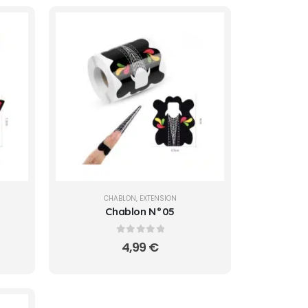
CHABLON
,
EXTENSION
Chablon N°05
0
sur 5
4,99
€