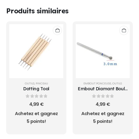
Produits similaires
OUTILS
,
PINCEAU
EMBOUT PONCEUSE
,
OUTILS
Dotting Tool
Embout Diamant Boule
3.0
0
sur 5
0
sur 5
4,99
€
4,99
€
Achetez et gagnez
Achetez et gagnez
5 points!
5 points!