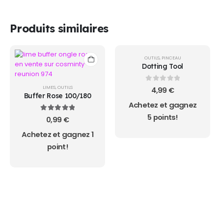
Produits similaires
OUTILS
,
PINCEAU
Dotting Tool
0
sur 5
LIMES
,
OUTILS
4,99
€
Buffer Rose 100/180
Achetez et gagnez
5 points!
5.00
sur 5
0,99
€
Achetez et gagnez 1
point!