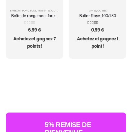
EMBOUT PONCEUSE
,
MATÉRIEL
,
OUTILS
,
RANGEMENT / ORGANISATION
LIMES
,
OUTILS
Boîte de rangement forets
Buffer Rose 100/180
à ongles
0
sur 5
5.00
sur 5
6,99
€
0,99
€
Achetez et gagnez 7
Achetez et gagnez 1
points!
point!
AUCUN ACHAT MINIMUM - LIVRAISON GRATUITE 
5% REMISE DE