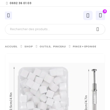
0692 36 01 03
0
ACCUEIL
SHOP
OUTILS
,
PINCEAU
PINCE + EPONGE