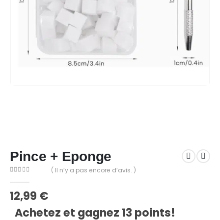
Pince + Eponge
( Il n’y a pas encore d’avis. )
0
Sur 5
12,99
€
Achetez et gagnez 13 points!