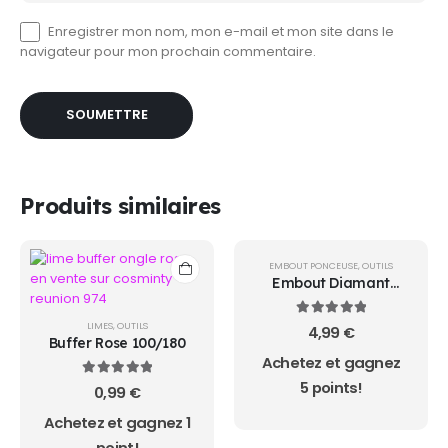
Enregistrer mon nom, mon e-mail et mon site dans le
navigateur pour mon prochain commentaire.
Produits similaires
EMBOUT PONCEUSE
,
OUTILS
Embout Diamant
Flamme 5*1.3
5.00
sur 5
LIMES
,
OUTILS
4,99
€
Buffer Rose 100/180
Achetez et gagnez
5 points!
5.00
sur 5
0,99
€
Achetez et gagnez 1
point!