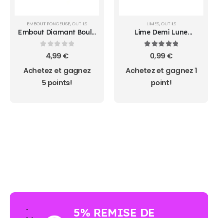
EMBOUT PONCEUSE
,
OUTILS
LIMES
,
OUTILS
Embout Diamant Boule
Lime Demi Lune
4.0
100/180
0
sur 5
5.00
sur 5
4,99
€
0,99
€
Achetez et gagnez
Achetez et gagnez 1
5 points!
point!
AUCUN ACHAT MINIMUM - LIVRAISON GRATUIT
5% REMISE DE