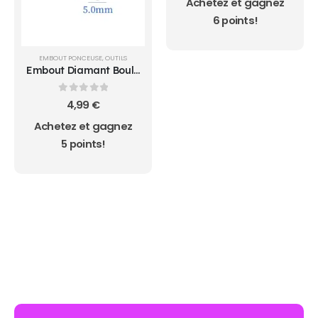
Achetez et gagnez
6 points!
EMBOUT PONCEUSE
,
OUTILS
Embout Diamant Boule
5.0
0
sur 5
4,99
€
Achetez et gagnez
5 points!
AUCUN ACHAT MINIMUM - LIVRAISON GRATUIT