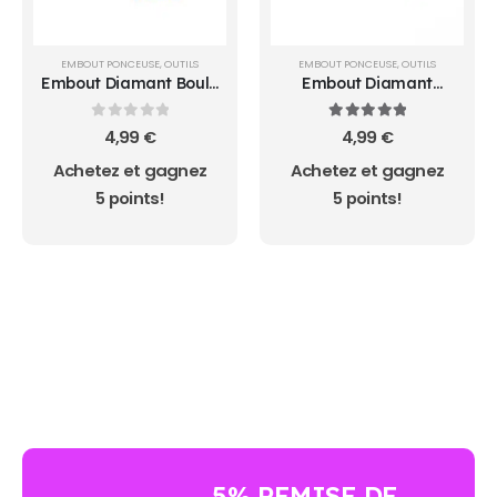
EMBOUT PONCEUSE
,
OUTILS
EMBOUT PONCEUSE
,
OUTILS
Embout Diamant Boule
Embout Diamant
3.0
Flamme 5*1.3
0
sur 5
5.00
sur 5
4,99
€
4,99
€
Achetez et gagnez
Achetez et gagnez
5 points!
5 points!
AUCUN ACHAT MINIMUM - LIVRAISON GRATUIT
5% REMISE DE