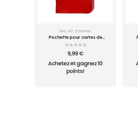
NAIL ART
,
STAMPING
Pochette pour cartes de
stamping
0
sur 5
9,99
€
Achetez et gagnez 10
points!
AUCUN ACHAT MINIMUM - LIVRAI