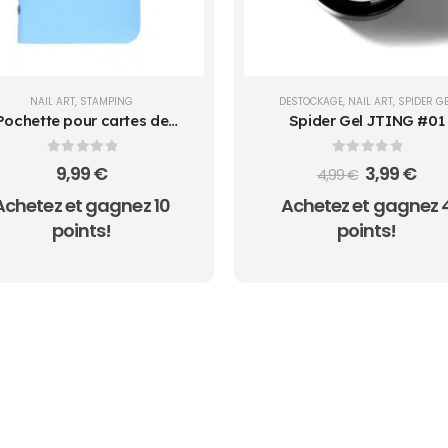
NAIL ART
,
STAMPING
DESTOCKAGE
,
NAIL ART
,
SPIDER G
Pochette pour cartes de
Spider Gel JTING #01
stamping
0
sur 5
0
sur 5
Le
Le
9,99
€
3,99
€
4,99
€
prix
prix
Achetez et gagnez 10
Achetez et gagnez 
initial
act
était :
est :
points!
points!
4,99 €.
3,99
SON GRATUITE SUR TOUTES LES COMMANDES -