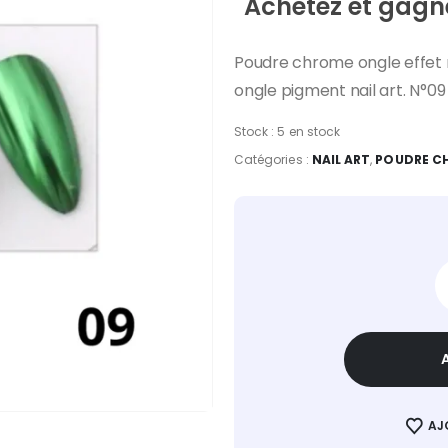
Achetez et gagne
Poudre chrome ongle effet 
ongle pigment nail art. N°09
Stock :
5 en stock
Catégories :
NAIL ART
,
POUDRE C
AJ