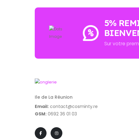
5% REM
BIENVE
Sur votre pre
Ile de La Réunion
Email:
contact@cosminty.re
GSM:
0692 36 01 03