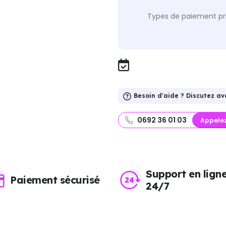
Types de paiement pri
Besoin d'aide ? Discutez av
0692 36 01 03
Appele
Support en lign
Paiement sécurisé
24/7