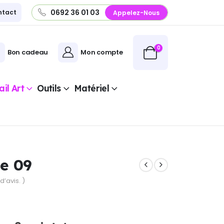
0692 36 01 03
ntact
Appelez-Nous
0
Bon cadeau
Mon compte
il Art
Outils
Matériel
e 09
d’avis. )