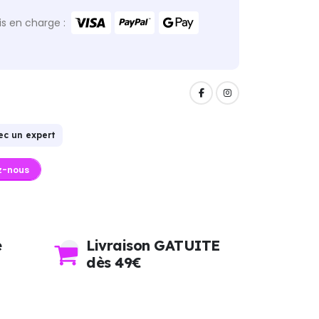
s en charge :
ec un expert
z-nous
e
Livraison GATUITE
dès 49€