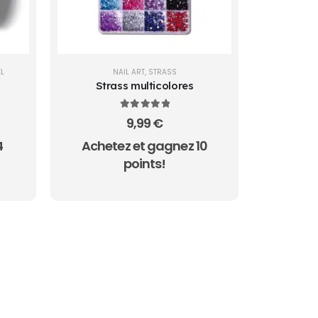
EL
NAIL ART
,
STRASS
Strass multicolores
5.00
sur 5
9,99
€
4
Achetez et gagnez 10
uel
points!
 €.