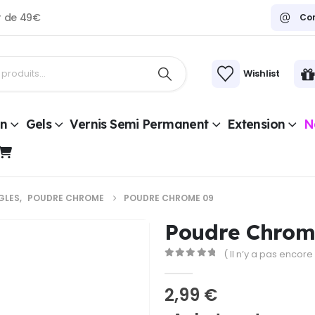
ir de 49€
Co
Wishlist
on
Gels
Vernis Semi Permanent
Extension
Na
GLES
,
POUDRE CHROME
POUDRE CHROME 09
Poudre Chrom
( Il n’y a pas encore 
0
Sur 5
2,99
€