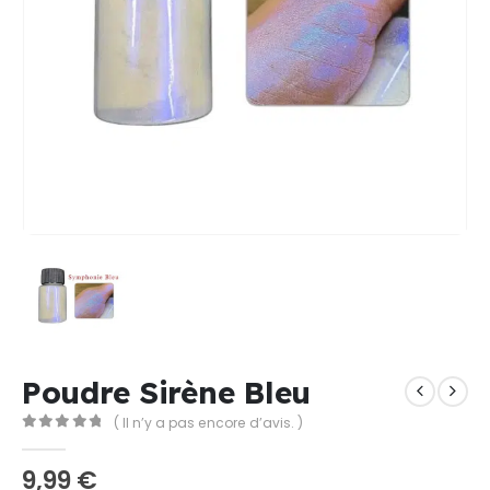
Poudre Sirène Bleu
( Il n’y a pas encore d’avis. )
0
Sur 5
9,99
€