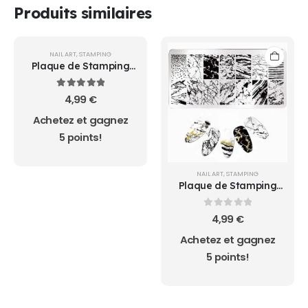
Produits similaires
NAIL ART
,
STAMPING
Plaque de Stamping
001 MANZILIN
5.00
sur 5
4,99
€
Achetez et gagnez
5 points!
NAIL ART
,
STAMPING
Plaque de Stamping
076 Nicole Diary
0
sur 5
4,99
€
Achetez et gagnez
5 points!