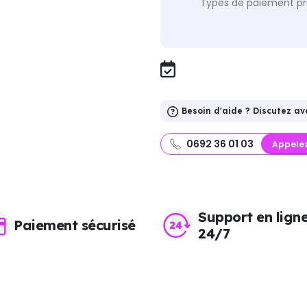
Types de paiement pri
Besoin d'aide ? Discutez av
0692 36 01 03
Appele
Support en lign
Paiement sécurisé
24/7