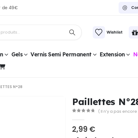
ir de 49€
Co
Wishlist
on
Gels
Vernis Semi Permanent
Extension
Na
LETTES N°28
Paillettes N°2
( Il n’y a pas encore 
0
Sur 5
2,99
€