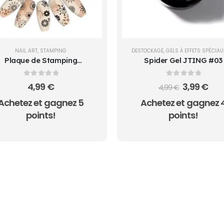
NAIL ART
,
STAMPING
DESTOCKAGE
,
GELS À EFFETS SPÉCIAU
Plaque de Stamping
Spider Gel JTING #03
MaiSheng-37
0
sur 5
0
sur 5
Le
Le
4,99
€
3,99
€
4,99
€
prix
prix
Achetez et gagnez 5
Achetez et gagnez 
initial
act
était :
est :
points!
points!
4,99 €.
3,99
SON GRATUITE SUR TOUTES LES COMMANDES -