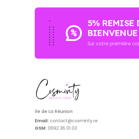
5% REMISE 
BIENVENUE
Sur votre première 
Ile de La Réunion
Email:
contact@cosminty.re
GSM:
0692 36 01 03