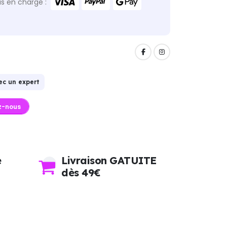
s en charge :
ec un expert
z-nous
e
Livraison GATUITE
dès 49€