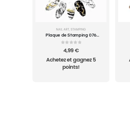
NAIL ART
,
STAMPING
Plaque de Stamping 076
Nicole Diary
0
sur 5
4,99
€
Achetez et gagnez 5
points!
AUCUN ACHAT MINIMUM - LIVRAI