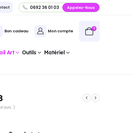
0692 36 01 03
ntact
Appelez-Nous
0
Bon cadeau
Mon compte
il Art
Outils
Matériel
8
d’avis. )