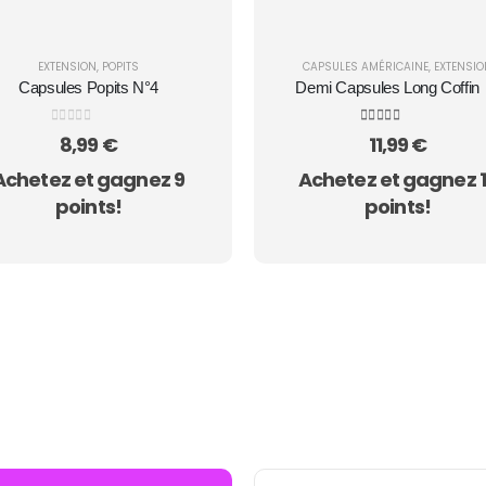
EXTENSION
,
POPITS
CAPSULES AMÉRICAINE
,
EXTENSIO
Capsules Popits N°4
Demi Capsules Long Coffin 
Curve Soft Gel Tips | La Réu
0
sur 5
5.00
sur 5
8,99
€
11,99
€
Achetez et gagnez 9
Achetez et gagnez 
points!
points!
N GRATUITE SUR TOUTES LES COMMANDES -