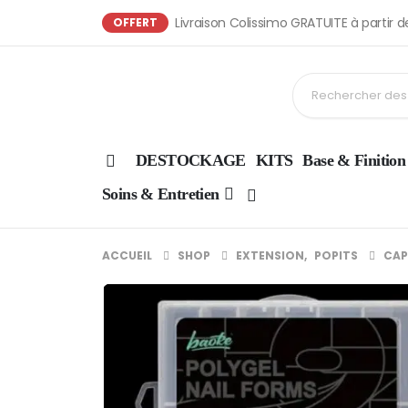
Livraison Colissimo GRATUITE à partir 
OFFERT
DESTOCKAGE
KITS
Base & Finition
Soins & Entretien
ACCUEIL
SHOP
EXTENSION
,
POPITS
CAP