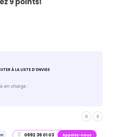
z 9 points!
UTER À LA LISTE D’ENVIES
s en charge :
0692 36 01 03
Appelez-nous
ert