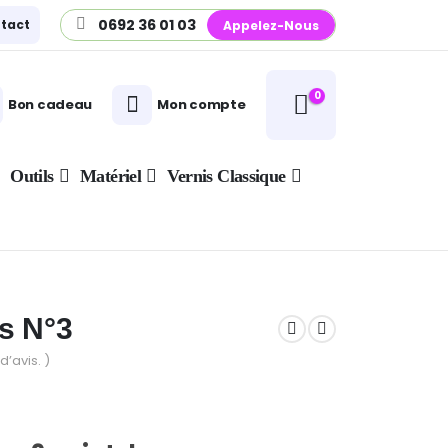
0692 36 01 03
tact
Appelez-Nous
0
Bon cadeau
Mon compte
Outils
Matériel
Vernis Classique
s N°3
d’avis. )