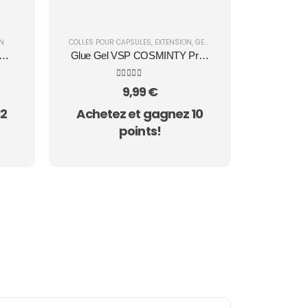
N
COLLES POUR CAPSULES
,
EXTENSION
,
GELS À EFFETS SPÉCIAUX
C-
Glue Gel VSP COSMINTY Pro -
nion
Fixation Capsules Américaines
974
5.00
sur 5
9,99
€
12
Achetez et gagnez 10
points!