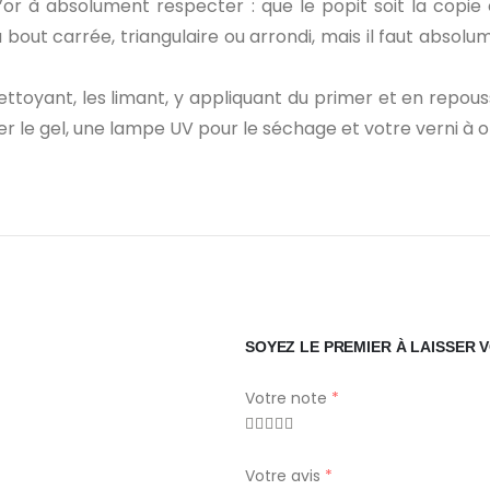
e d’or à absolument respecter : que le popit soit la cop
u bout carrée, triangulaire ou arrondi, mais il faut abs
ttoyant, les limant, y appliquant du primer et en repouss
r le gel, une lampe UV pour le séchage et votre verni à o
SOYEZ LE PREMIER À LAISSER V
Votre note
*
Votre avis
*