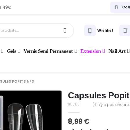
de 49€
Con
Wishlist
Gels
Vernis Semi Permanent
Extension
Nail Art
SULES POPITS N°3
Capsules Popit
( Il n’y a pas encore 
0
Sur 5
8,99
€