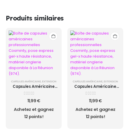
Produits similaires
CAPSULES AMÉRICAINE
,
EXTENSION
CAPSULES AMÉRICAINE
,
EXTENSION
Capsules Américaine
Capsules Américaine
LONG COFFIN
MEDIUM COFFIN ..
0
sur 5
0
sur 5
11,99
€
11,99
€
Achetez et gagnez
Achetez et gagnez
12 points!
12 points!