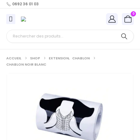
0692 36 01 03
0
ACCUEIL
SHOP
EXTENSION
,
CHABLON
CHABLON NOIR BLANC