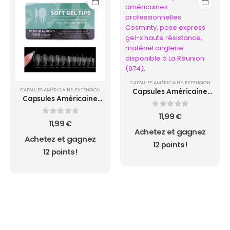
CAPSULES AMÉRICAINE
,
EXTENSION
CAPSULES AMÉRICAINE
,
EXTENSION
Capsules Américaine
Capsules Américaine
MEDIUM COFFIN ..
MEDIUM ALMOND
0
sur 5
11,99
€
0
sur 5
11,99
€
Achetez et gagnez
Achetez et gagnez
12 points!
12 points!
AUCUN ACHAT MINIMUM - LIVRAISON GRATUIT