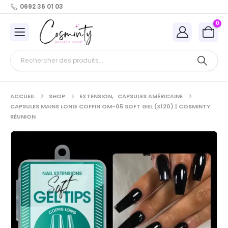
0692 36 01 03
0
ACCUEIL
SHOP
EXTENSION
,
CAPSULES AMÉRICAINE
CAPSULES MAINS LONG COFFIN OM-05 SOFT GEL (X120) | COSMINTY
RÉUNION