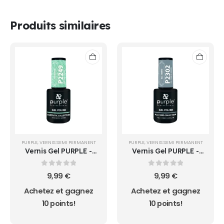
Produits similaires
PURPLE
,
VERNIS SEMI PERMANENT
PURPLE
,
VERNIS SEMI PERMANENT
Vernis Gel PURPLE -
Vernis Gel PURPLE -
P2249 - FANTASTIC
P2302 - ALL I NEED IS
GREEN -
HEALTH -
0
sur 5
0
sur 5
9,99
€
9,99
€
Achetez et gagnez
Achetez et gagnez
10 points!
10 points!