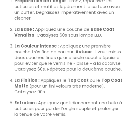
Préparation de l’ongle :
Limez, repoussez les
cuticules et matifiez légèrement la surface avec
un buffer. Dégraissez impérativement avec un
cleaner.
La Base :
Appliquez une couche de
Base Coat
Venalisa
. Catalysez 60s sous lampe LED.
La Couleur Intense :
Appliquez une première
couche très fine de couleur.
Astuce :
Il vaut mieux
deux couches fines qu’une seule couche épaisse
pour éviter que le vernis ne « plisse » à la catalyse.
Catalysez 60s. Répétez pour la deuxième couche.
La Finition :
Appliquez le
Top Coat
ou le
Top Coat
Matte
(pour un fini velours très moderne).
Catalysez 90s.
Entretien :
Appliquez quotidiennement une huile à
cuticules pour garder l’ongle souple et prolonger
la tenue de votre vernis.