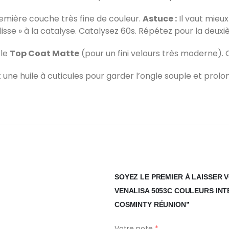
emière couche très fine de couleur.
Astuce :
Il vaut mieu
plisse » à la catalyse. Catalysez 60s. Répétez pour la deu
 le
Top Coat Matte
(pour un fini velours très moderne). 
ne huile à cuticules pour garder l’ongle souple et prolon
SOYEZ LE PREMIER À LAISSER 
VENALISA 5053C COULEURS INT
COSMINTY RÉUNION”
Votre note
*