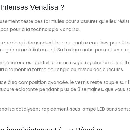
 Intenses Venalisa ?
usement testé ces formules pour s’assurer qu’elles résiste
 pas peur à la technologie Venalisa.
les vernis qui demandent trois ou quatre couches pour êtr
mogène immédiatement. Sa texture riche permet une appl
 généreux est parfait pour un usage régulier en salon. Il
rfaitement la forme de l’ongle au niveau des cuticules.
ce à sa composition avancée, le vernis reste souple sur
anucure éclatante pendant plus de 3 semaines, que vous 
enalisa catalysent rapidement sous lampe LED sans sensat
ble immédiatement à La Réunion