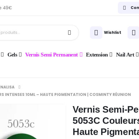
de 49€
Con
Wishlist
Gels
Vernis Semi Permanent
Extension
Nail Art
ENALISA
RS INTENSES 10ML – HAUTE PIGMENTATION | COSMINTY RÉUNION
Vernis Semi-Pe
5053C Couleurs
Haute Pigmenta