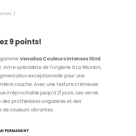
d’avis. )
z 9 points!
la gamme
Venalisa Couleurs Intenses 10ml
.
y
, votre spécialiste de l’onglerie à La Réunion,
pigmentation exceptionnelle pour une
emière couche. Avec une texture crémeuse
ue irréprochable jusqu’à 21 jours, ces vernis
es des prothésistes ongulaires et des
e de couleurs vibrantes.
EMI PERMANENT