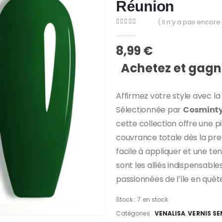
Réunion
( Il n’y a pas encore 
0
Sur 5
8,99
€
Achetez et gagne
Affirmez votre style avec 
Sélectionnée par
Cosmint
cette collection offre une 
couvrance totale dès la pr
facile à appliquer et une ten
sont les alliés indispensabl
passionnées de l’île en quêt
Stock :
7 en stock
Catégories :
VENALISA
,
VERNIS S