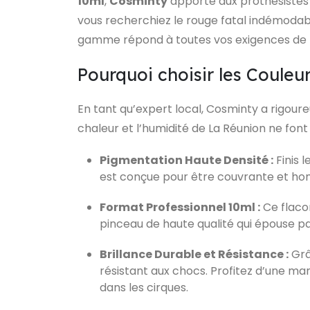
10ml
,
Cosminty
apporte aux prothésistes o
vous recherchiez le rouge fatal indémodable
gamme répond à toutes vos exigences de 
Pourquoi choisir les Couleu
En tant qu’expert local, Cosminty a rigoure
chaleur et l’humidité de La Réunion ne font
Pigmentation Haute Densité :
Finis 
est conçue pour être couvrante et ho
Format Professionnel 10ml :
Ce flacon
pinceau de haute qualité qui épouse pa
Brillance Durable et Résistance :
Grâ
résistant aux chocs. Profitez d’une m
dans les cirques.