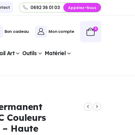
0692 36 01 03
ntact
Appelez-Nous
0
Bon cadeau
Mon compte
il Art
Outils
Matériel
Permanent
C Couleurs
 – Haute