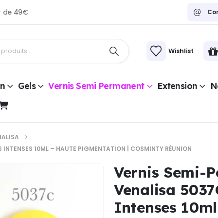
ir de 49€
Co
Wishlist
on
Gels
Vernis Semi Permanent
Extension
Na
NALISA
 INTENSES 10ML – HAUTE PIGMENTATION | COSMINTY RÉUNION
Vernis Semi-
Venalisa 5037
Intenses 10ml