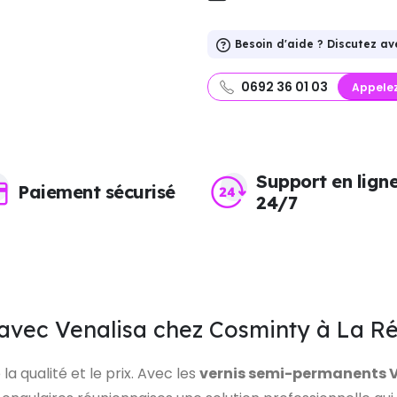
Besoin d'aide ? Discutez av
0692 36 01 03
Appele
Support en lign
Paiement sécurisé
24/7
 avec Venalisa chez Cosminty à La R
la qualité et le prix. Avec les
vernis semi-permanents V