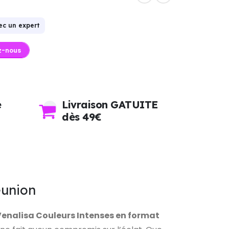
ec un expert
z-nous
e
Livraison GATUITE
dès 49€
éunion
enalisa Couleurs Intenses en format