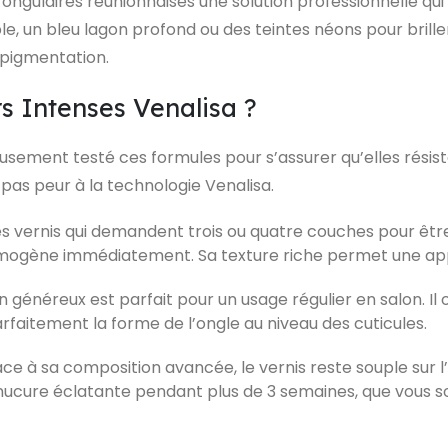
ngulaires réunionnaises une solution professionnelle qui
, un bleu lagon profond ou des teintes néons pour briller s
pigmentation.
rs Intenses Venalisa ?
usement testé ces formules pour s’assurer qu’elles résiste
 pas peur à la technologie Venalisa.
les vernis qui demandent trois ou quatre couches pour êtr
mogène immédiatement. Sa texture riche permet une appl
 généreux est parfait pour un usage régulier en salon. Il
rfaitement la forme de l’ongle au niveau des cuticules.
ce à sa composition avancée, le vernis reste souple sur
anucure éclatante pendant plus de 3 semaines, que vous 