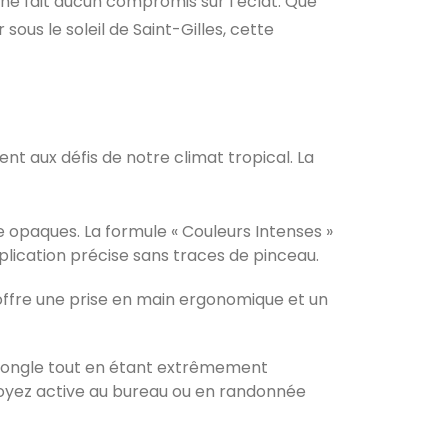
 ne fait aucun compromis sur l’éclat. Que
ous le soleil de Saint-Gilles, cette
nt aux défis de notre climat tropical. La
e opaques. La formule « Couleurs Intenses »
ication précise sans traces de pinceau.
 offre une prise en main ergonomique et un
 l’ongle tout en étant extrêmement
soyez active au bureau ou en randonnée