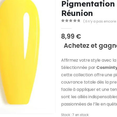
Pigmentation 
Réunion
( Il n’y a pas encore 
0
Sur 5
8,99
€
Achetez et gagne
Affirmez votre style avec 
Sélectionnée par
Cosmint
cette collection offre une 
couvrance totale dès la pr
facile à appliquer et une ten
sont les alliés indispensabl
passionnées de l’île en quêt
Stock :
7 en stock