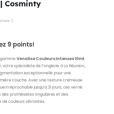
| Cosminty
d’avis. )
z 9 points!
la gamme
Venalisa Couleurs Intenses 10ml
.
y
, votre spécialiste de l’onglerie à La Réunion,
pigmentation exceptionnelle pour une
emière couche. Avec une texture crémeuse
ue irréprochable jusqu’à 21 jours, ces vernis
es des prothésistes ongulaires et des
e de couleurs vibrantes.