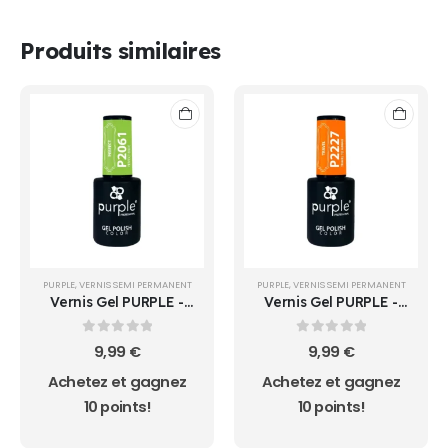
Produits similaires
PURPLE
,
VERNIS SEMI PERMANENT
PURPLE
,
VERNIS SEMI PERMANENT
Vernis Gel PURPLE -
Vernis Gel PURPLE -
P2061 - PERFECT BRIDE
P2227 - TRAVEL TO
-
HAWAII -
0
sur 5
0
sur 5
9,99
€
9,99
€
Achetez et gagnez
Achetez et gagnez
10 points!
10 points!