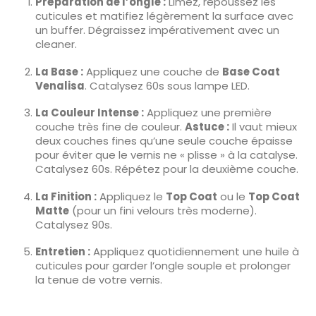
Préparation de l’ongle :
Limez, repoussez les
cuticules et matifiez légèrement la surface avec
un buffer. Dégraissez impérativement avec un
cleaner.
La Base :
Appliquez une couche de
Base Coat
Venalisa
. Catalysez 60s sous lampe LED.
La Couleur Intense :
Appliquez une première
couche très fine de couleur.
Astuce :
Il vaut mieux
deux couches fines qu’une seule couche épaisse
pour éviter que le vernis ne « plisse » à la catalyse.
Catalysez 60s. Répétez pour la deuxième couche.
La Finition :
Appliquez le
Top Coat
ou le
Top Coat
Matte
(pour un fini velours très moderne).
Catalysez 90s.
Entretien :
Appliquez quotidiennement une huile à
cuticules pour garder l’ongle souple et prolonger
la tenue de votre vernis.