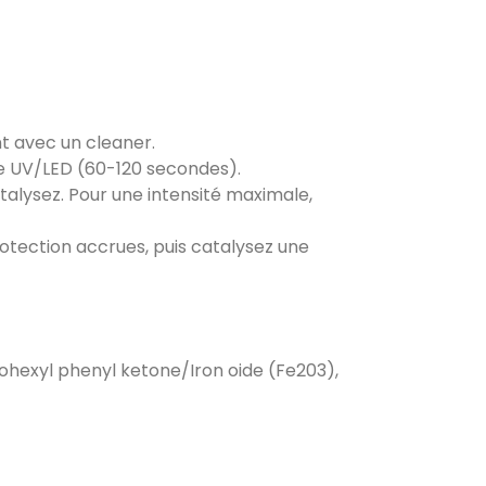
t avec un cleaner.
 UV/LED (60-120 secondes).
talysez. Pour une intensité maximale,
tection accrues, puis catalysez une
hexyl phenyl ketone/Iron oide (Fe203),