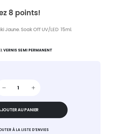
z 8 points!
l
€.
ki Jaune. Soak Off UV/LED 15ml.
I
,
VERNIS SEMI PERMANENT
AJOUTER AU PANIER
OUTER À LA LISTE D’ENVIES