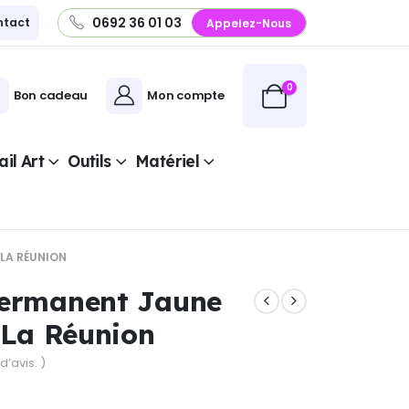
0692 36 01 03
ntact
Appelez-Nous
0
Bon cadeau
Mon compte
il Art
Outils
Matériel
 LA RÉUNION
Permanent Jaune
| La Réunion
d’avis. )