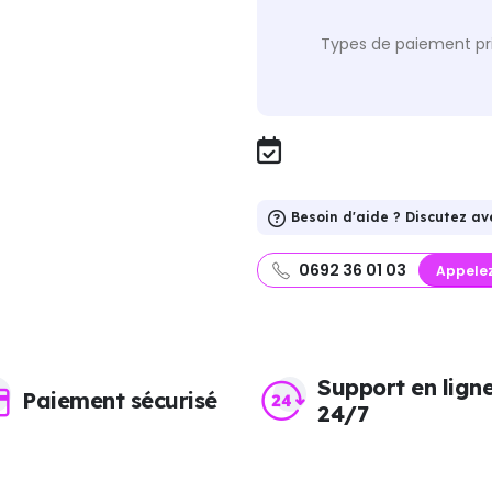
Types de paiement pri
Besoin d'aide ? Discutez av
0692 36 01 03
Appele
Support en lign
Paiement sécurisé
24/7