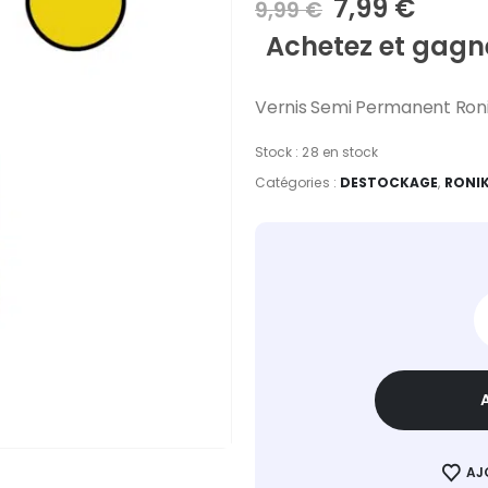
Le
Le
7,99
€
9,99
€
prix
prix
Achetez et gagne
initial
actue
était :
est :
9,99 €.
7,99 
Vernis Semi Permanent Roni
Stock :
28 en stock
Catégories :
DESTOCKAGE
,
RONIK
AJ