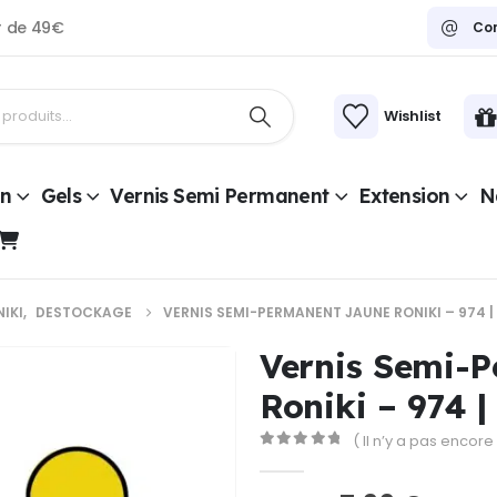
ir de 49€
Co
Wishlist
on
Gels
Vernis Semi Permanent
Extension
Na
IKI
,
DESTOCKAGE
VERNIS SEMI-PERMANENT JAUNE RONIKI – 974 |
Vernis Semi-
Roniki – 974 
( Il n’y a pas encore 
0
Sur 5