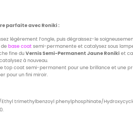
e parfaite avec Roniki :
ssez légèrement l’ongle, puis dégraissez-le soigneusemen
e de
base coat
semi-permanente et catalysez sous lampe
che fine du
Vernis Semi-Permanent Jaune Roniki
et ca
catalysez à nouveau.
 top coat semi-permanent pour une brillance et une pro
r pour un fini miroir.
/Ethyl trimethylbenzoyl phenylphosphinate/Hydroxycyclo
0.