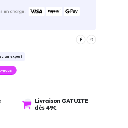
s en charge :
ec un expert
z-nous
e
Livraison GATUITE
dès 49€