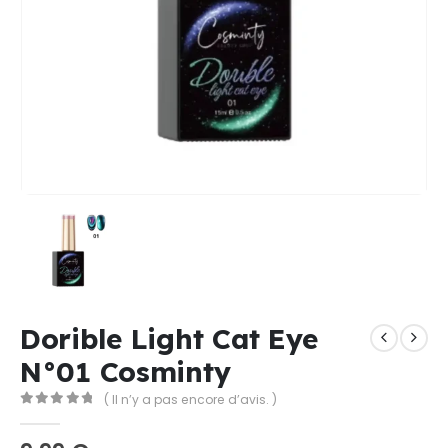
Dorible Light Cat Eye
N°01 Cosminty
( Il n’y a pas encore d’avis. )
0
Sur 5