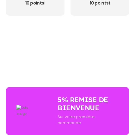
10 points!
10 points!
AUCUN ACHAT MINIMUM - LIVRAISON GRATUIT
5% REMISE DE
BIENVENUE
Sur votre première
commande