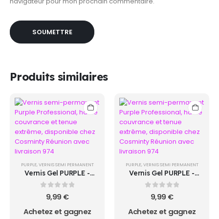
navigateur pour mon prochain commentaire.
Produits similaires
PURPLE
,
VERNIS SEMI PERMANENT
PURPLE
,
VERNIS SEMI PERMANENT
Vernis Gel PURPLE -
Vernis Gel PURPLE -
P2280 - LOVE IS FATE -
P2303 - ALL I NEED IS
FORTUNE -
0
sur 5
0
sur 5
9,99
€
9,99
€
Achetez et gagnez
Achetez et gagnez