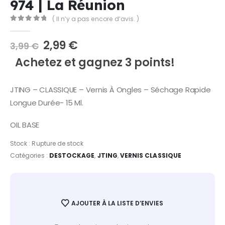
974 | La Réunion
( Il n’y a pas encore d’avis. )
0
Sur 5
Le
Le
2,99
€
3,99
€
prix
prix
Achetez et gagnez 3 points!
initial
actuel
était :
est :
3,99 €.
2,99 €.
JTING – CLASSIQUE – Vernis À Ongles – Séchage Rapide
Longue Durée- 15 Ml.
OIL BASE
Stock :
Rupture de stock
Catégories :
DESTOCKAGE
,
JTING
,
VERNIS CLASSIQUE
AJOUTER À LA LISTE D’ENVIES