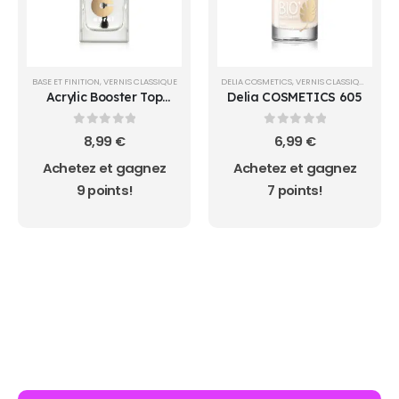
BASE ET FINITION
,
VERNIS CLASSIQUE
DELIA COSMETICS
,
VERNIS CLASSIQUE
Acrylic Booster Top
Delia COSMETICS 605
Coat
0
sur 5
0
sur 5
8,99
€
6,99
€
Achetez et gagnez
Achetez et gagnez
9 points!
7 points!
AUCUN ACHAT MINIMUM - LIVRAISON GRATUIT