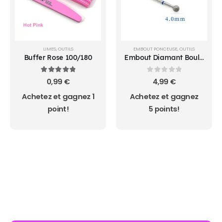
LIMES
,
OUTILS
EMBOUT PONCEUSE
,
OUTILS
Buffer Rose 100/180
Embout Diamant Boule
4.0
5.00
sur 5
0
sur 5
0,99
€
4,99
€
Achetez et gagnez 1
Achetez et gagnez
point!
5 points!
AUCUN ACHAT MINIMUM - LIVRAISON GRATUIT