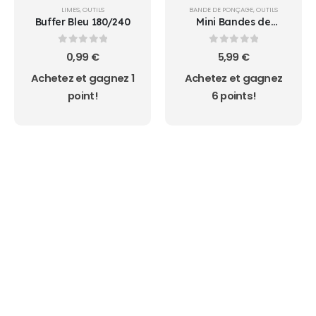
LIMES
,
OUTILS
BANDE DE PONÇAGE
,
OUTILS
Buffer Bleu 180/240
Mini Bandes de
ponçage EMERI #120
0
sur 5
0
sur 5
0,99
€
5,99
€
Achetez et gagnez 1
Achetez et gagnez
point!
6 points!
AUCUN ACHAT MINIMUM - LIVRAISON GRATUIT