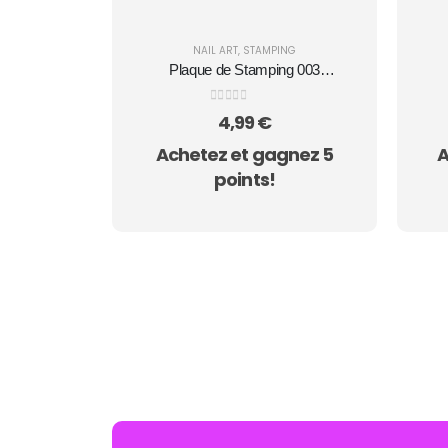
NAIL ART
,
STAMPING
Plaque de Stamping 003
MANZILIN
0
sur 5
4,99
€
Achetez et gagnez 5
A
points!
AUCUN ACHAT MINIMUM - LIVRAISO