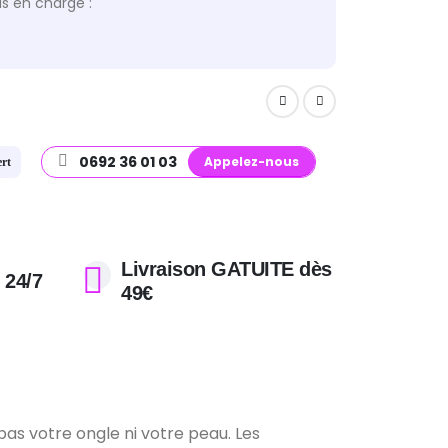
s en charge :
0692 36 01 03
Appelez-nous
ert
Livraison GATUITE dès
 24/7
49€
pas votre ongle ni votre peau. Les