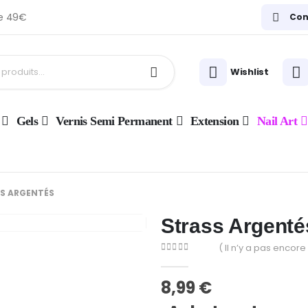
de 49€
Con
Wishlist
Gels
Vernis Semi Permanent
Extension
Nail Art
S ARGENTÉS
Strass Argenté
( Il n’y a pas encore 
0
Sur 5
8,99
€