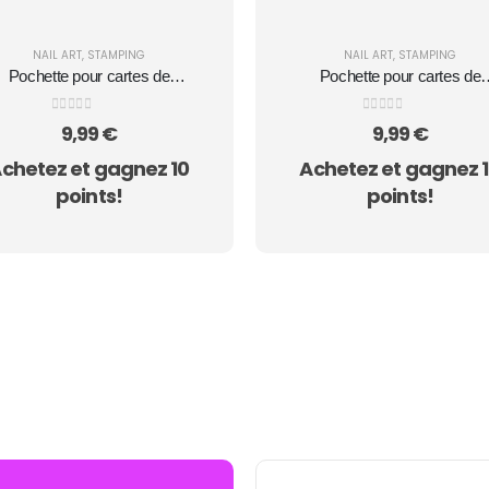
NAIL ART
,
STAMPING
NAIL ART
,
STAMPING
Pochette pour cartes de
Pochette pour cartes de
stamping
stamping
0
sur 5
0
sur 5
9,99
€
9,99
€
chetez et gagnez 10
Achetez et gagnez 
points!
points!
N GRATUITE SUR TOUTES LES COMMANDES -