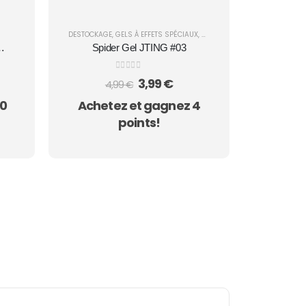
DESTOCKAGE
,
GELS À EFFETS SPÉCIAUX
,
NAIL ART
,
SPIDER GEL
Spider Gel JTING #03
0
sur 5
Le
Le
3,99
€
4,99
€
prix
prix
10
Achetez et gagnez 4
initial
actuel
était :
est :
points!
4,99 €.
3,99 €.