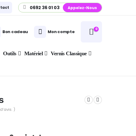
0692 36 01 03
tact
Appelez-Nous
0
Bon cadeau
Mon compte
Outils
Matériel
Vernis Classique
s
d’avis. )