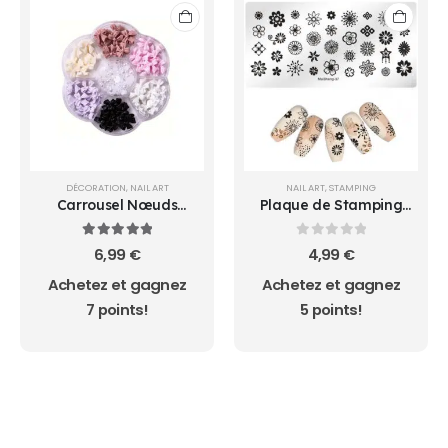
DÉCORATION
,
NAIL ART
NAIL ART
,
STAMPING
Carrousel Nœuds
Plaque de Stamping
Papillons
MaiSheng-37
5.00
sur 5
0
sur 5
6,99
€
4,99
€
Achetez et gagnez
Achetez et gagnez
7 points!
5 points!
AUCUN ACHAT MINIMUM - LIVRAISON GRATUIT