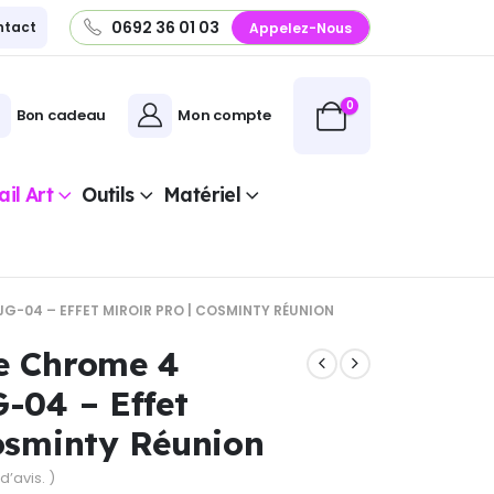
0692 36 01 03
ntact
Appelez-Nous
0
Bon cadeau
Mon compte
il Art
Outils
Matériel
G-04 – EFFET MIROIR PRO | COSMINTY RÉUNION
e Chrome 4
G-04 – Effet
Cosminty Réunion
d’avis. )