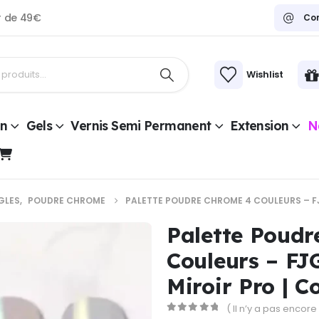
ir de 49€
Co
Wishlist
on
Gels
Vernis Semi Permanent
Extension
Na
GLES
,
POUDRE CHROME
PALETTE POUDRE CHROME 4 COULEURS – FJ
Palette Poudr
Couleurs – FJ
Miroir Pro | 
( Il n’y a pas encore 