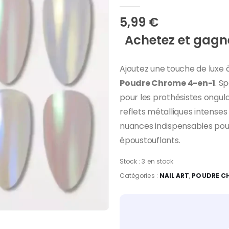
0
Sur 5
5,99
€
Achetez et gagne
Ajoutez une touche de luxe
Poudre Chrome 4-en-1
. S
pour les prothésistes ongula
reflets métalliques intenses
nuances indispensables pour
époustouflants.
Stock :
3 en stock
Catégories :
NAIL ART
,
POUDRE C