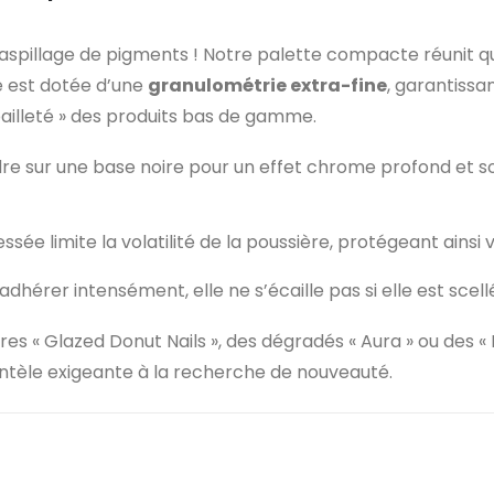
le gaspillage de pigments ! Notre palette compacte réuni
e est dotée d’une
granulométrie extra-fine
, garantissa
ailleté » des produits bas de gamme.
udre sur une base noire pour un effet chrome profond et s
ssée limite la volatilité de la poussière, protégeant ainsi
hérer intensément, elle ne s’écaille pas si elle est scellé
res « Glazed Donut Nails », des dégradés « Aura » ou des
lientèle exigeante à la recherche de nouveauté.