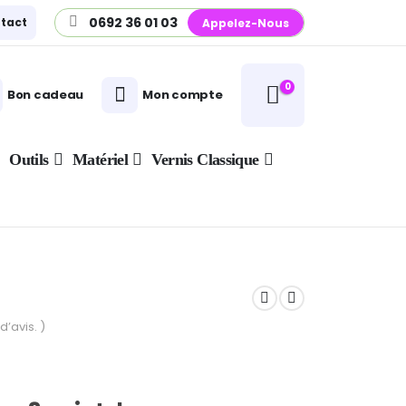
0692 36 01 03
tact
Appelez-Nous
0
Bon cadeau
Mon compte
Outils
Matériel
Vernis Classique
d’avis. )