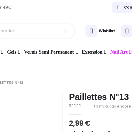
de 49€
Con
Wishlist
Gels
Vernis Semi Permanent
Extension
Nail Art
LLETTES N°13
Paillettes N°13
( Il n’y a pas encore 
0
Sur 5
2,99
€