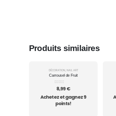
Produits similaires
DÉCORATION
,
NAIL ART
Carrousel de Fruit
0
sur 5
8,99
€
Achetez et gagnez 9
A
points!