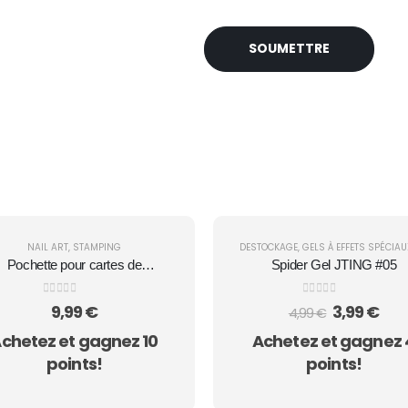
NAIL ART
,
STAMPING
DESTOCKAGE
,
GELS À EFFETS SPÉCIAU
Pochette pour cartes de
Spider Gel JTING #05
stamping
0
sur 5
0
sur 5
Le
Le
9,99
€
3,99
€
4,99
€
prix
pri
chetez et gagnez 10
Achetez et gagnez 
initial
act
était :
est 
points!
points!
4,99 €.
3,99