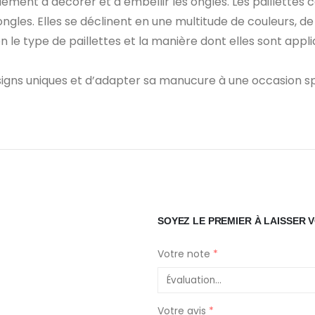
lement à décorer et à embellir les ongles. Les paillettes c
ongles. Elles se déclinent en une multitude de couleurs, de 
on le type de paillettes et la manière dont elles sont app
signs uniques et d’adapter sa manucure à une occasion sp
SOYEZ LE PREMIER À LAISSER V
Votre note
*
Votre avis
*