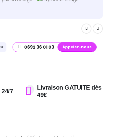
0692 36 01 03
Appelez-nous
ert
Livraison GATUITE dès
 24/7
49€