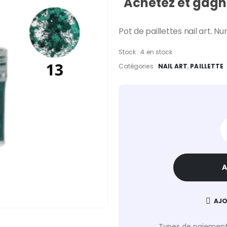
Achetez et gagne
Pot de paillettes nail art. Nu
Stock :
4 en stock
Catégories :
NAIL ART
,
PAILLETTE
A
AJO
Types de paiement 