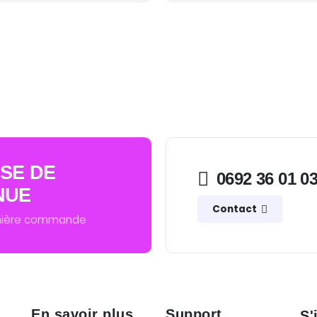
N GRATUITE SUR TOUTES LES COMMANDES -
ISE DE
0692 36 01 0
NUE
Contact
emière commande
En savoir plus
Support
S'