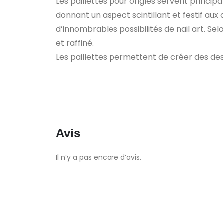
Les paillettes pour ongles servent principa
donnant un aspect scintillant et festif aux 
d’innombrables possibilités de nail art. Sel
et raffiné.
Les paillettes permettent de créer des de
Avis
Il n’y a pas encore d’avis.