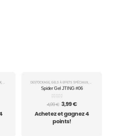
X
,
NAIL ART
,
SPIDER GEL
DESTOCKAGE
,
GELS À EFFETS SPÉCIAUX
,
NAIL ART
,
SPIDER GEL
Spider Gel JTING #06
0
sur 5
Le
Le
3,99
€
4,99
€
x
prix
prix
4
Achetez et gagnez 4
uel
initial
actuel
:
était :
est :
points!
 €.
4,99 €.
3,99 €.