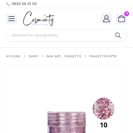
0692 36 01 03
0
ACCUEIL
SHOP
NAIL ART
,
PAILLETTE
PAILLETTES N°10