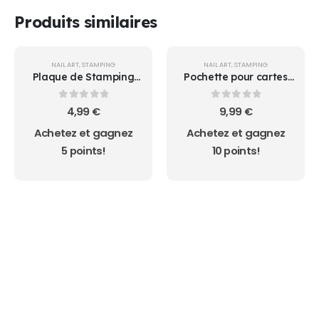
Produits similaires
NAIL ART
,
STAMPING
NAIL ART
,
STAMPING
Plaque de Stamping
Pochette pour cartes
076 Nicole Diary
de stamping
0
sur 5
0
sur 5
4,99
€
9,99
€
Achetez et gagnez
Achetez et gagnez
5 points!
10 points!