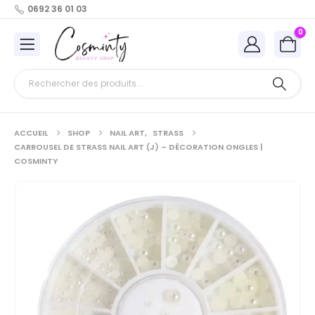
0692 36 01 03
0
ACCUEIL
SHOP
NAIL ART
,
STRASS
CARROUSEL DE STRASS NAIL ART (J) – DÉCORATION ONGLES |
COSMINTY