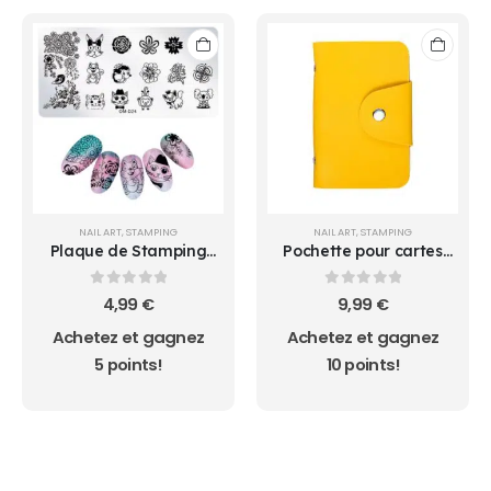
NAIL ART
,
STAMPING
NAIL ART
,
STAMPING
Plaque de Stamping
Pochette pour cartes
OM-D24
de stamping
0
sur 5
0
sur 5
4,99
€
9,99
€
Achetez et gagnez
Achetez et gagnez
5 points!
10 points!
AUCUN ACHAT MINIMUM - LIVRAISON GRATUIT