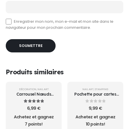
Enregistrer mon nom, mon e-mail et mon site dans le
navigateur pour mon prochain commentaire.
Produits similaires
DÉCORATION
,
NAIL ART
NAIL ART
,
STAMPING
Carrousel Nœuds
Pochette pour cartes
Papillons
de stamping
5.00
sur 5
0
sur 5
6,99
€
9,99
€
Achetez et gagnez
Achetez et gagnez
7 points!
10 points!