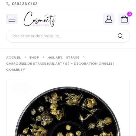
0692 36 01 03
0
ACCUEIL
SHOP
NAIL ART
,
STRASS
CARROUSEL DE STRASS NAIL ART (G) – DÉCORATION ONGLES |
COSMINTY