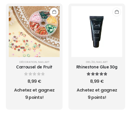
DÉCORATION
,
NAIL ART
GEL 3D
,
NAIL ART
Carrousel de Fruit
Rhinestone Glue 30g
0
sur 5
5.00
sur 5
8,99
€
8,99
€
Achetez et gagnez
Achetez et gagnez
9 points!
9 points!
AUCUN ACHAT MINIMUM - LIVRAISON GRATUIT