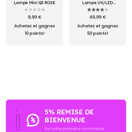
Lampe Mini Q3 ROSE
Lampe UV/LED
Professionnelle C4 Plus
pour Ongles VSP & Gel |
0
sur 5
4.00
sur 5
9,99
€
49,99
€
Cosminty Réunion
Achetez et gagnez
Achetez et gagnez
10 points!
50 points!
AUCUN ACHAT MINIMUM - LIVRAISON GRATUIT
5% REMISE DE
BIENVENUE
Sur votre première commande