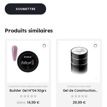
Produits similaires
CONSTRUCTION
,
DESTOCKAGE
,
GELS
CONSTRUCTION
,
GELS
Builder Gel N°04 30grs
Gel de Construction
Viscosité Fluide N°002 -
Cosminty
0
sur 5
0
sur 5
Le
Le
14,99
€
29,99
€
19,99
€
prix
prix