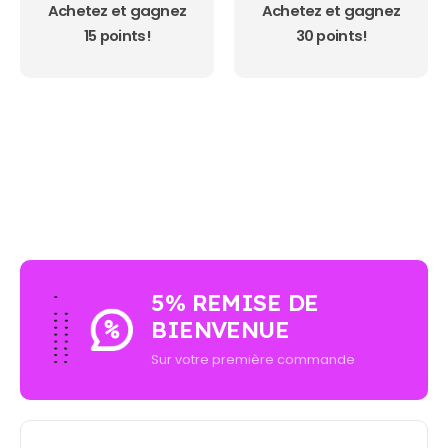
initial
actuel
Achetez et gagnez
Achetez et gagnez
était :
est :
15 points!
19,99 €.
14,99 €.
30 points!
AUCUN ACHAT MINIMUM - LIVRAISON GRATUIT
5% REMISE DE
BIENVENUE
Sur votre première commande