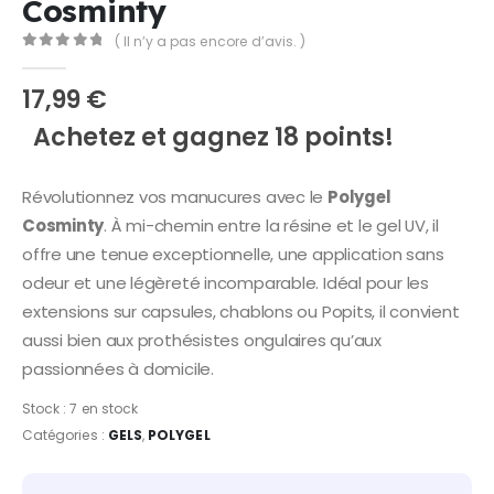
Cosminty
( Il n’y a pas encore d’avis. )
0
Sur 5
17,99
€
Achetez et gagnez 18 points!
Révolutionnez vos manucures avec le
Polygel
Cosminty
. À mi-chemin entre la résine et le gel UV, il
offre une tenue exceptionnelle, une application sans
odeur et une légèreté incomparable. Idéal pour les
extensions sur capsules, chablons ou Popits, il convient
aussi bien aux prothésistes ongulaires qu’aux
passionnées à domicile.
Stock :
7 en stock
Catégories :
GELS
,
POLYGEL