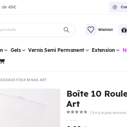
ir de 49€
Co
Wishlist
on
Gels
Vernis Semi Permanent
Extension
Na
ROULEAUX FOILS M NAIL ART
Boîte 10 Roul
Art
( Il n’y a pas encore 
0
Sur 5