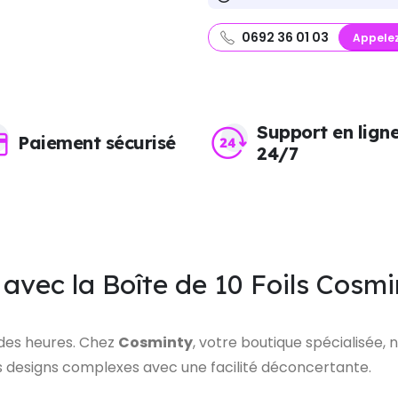
0692 36 01 03
Appele
Support en lign
Paiement sécurisé
24/7
é avec la Boîte de 10 Foils Cosm
 des heures. Chez
Cosminty
, votre boutique spécialisée,
es designs complexes avec une facilité déconcertante.