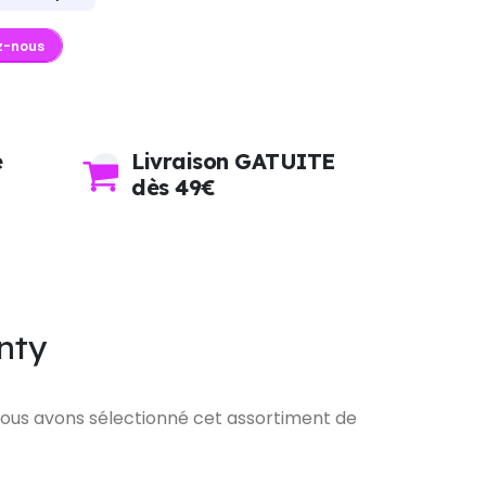
z-nous
e
Livraison GATUITE
dès 49€
inty
 nous avons sélectionné cet assortiment de