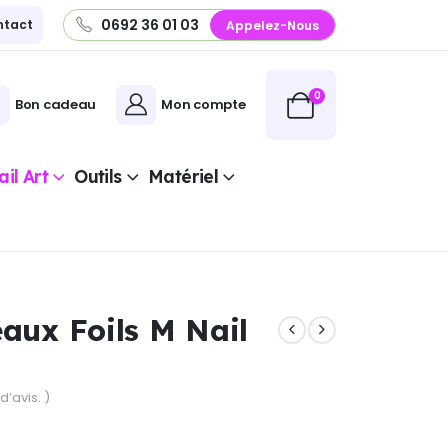
0692 36 01 03
ntact
Appelez-Nous
0
Bon cadeau
Mon compte
il Art
Outils
Matériel
eaux Foils M Nail
d’avis. )