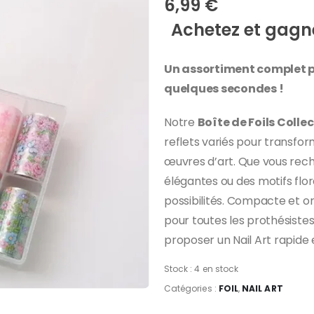
6,99
€
Achetez et gagne
Un assortiment complet p
quelques secondes !
Notre
Boîte de Foils Colle
reflets variés pour transfor
œuvres d’art. Que vous rech
élégantes ou des motifs flora
possibilités. Compacte et or
pour toutes les prothésistes
proposer un Nail Art rapide
Stock :
4 en stock
Catégories :
FOIL
,
NAIL ART