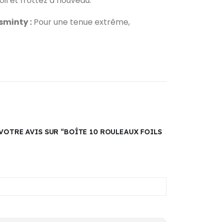
oil et frottez à nouveau.
sminty :
Pour une tenue extrême,
 VOTRE AVIS SUR “BOÎTE 10 ROULEAUX FOILS