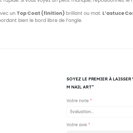
et rapide. Si vous voyez un petit manque, repositionnez le f
avec un
Top Coat (finition)
brillant ou mat.
L’astuce Co
ordant bien le bord libre de l’ongle.
SOYEZ LE PREMIER À LAISSER
M NAIL ART”
Votre note
*
Votre avis
*