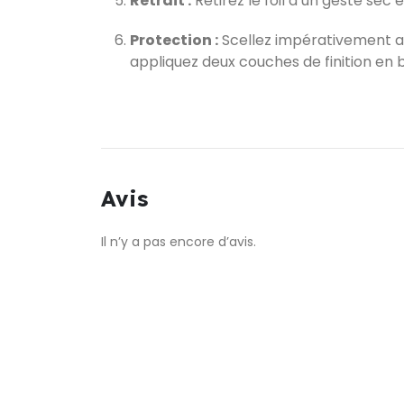
Retrait :
Retirez le foil d’un geste sec 
Protection :
Scellez impérativement 
appliquez deux couches de finition en b
Avis
Il n’y a pas encore d’avis.