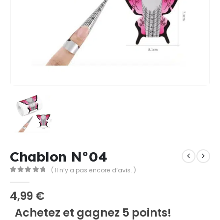
Chablon N°04
( Il n’y a pas encore d’avis. )
0
Sur 5
4,99
€
Achetez et gagnez 5 points!