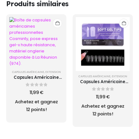
Produits similaires
CAPSULES AMÉRICAINE
,
EXTENSION
CAPSULES AMÉRICAINE
,
EXTENSION
Capsules Américaine
Capsules Américaine
LONG COFFIN
MEDIUM SQUARE
0
sur 5
11,99
€
0
sur 5
11,99
€
Achetez et gagnez
Achetez et gagnez
12 points!
12 points!