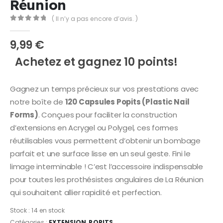
Réunion
( Il n’y a pas encore d’avis. )
0
Sur 5
9,99
€
Achetez et gagnez 10 points!
Gagnez un temps précieux sur vos prestations avec
notre boîte de
120 Capsules Popits (Plastic Nail
Forms)
. Conçues pour faciliter la construction
d’extensions en Acrygel ou Polygel, ces formes
réutilisables vous permettent d’obtenir un bombage
parfait et une surface lisse en un seul geste. Fini le
limage interminable ! C’est l’accessoire indispensable
pour toutes les prothésistes ongulaires de La Réunion
qui souhaitent allier rapidité et perfection.
Stock :
14 en stock
Catégories :
EXTENSION
,
POPITS