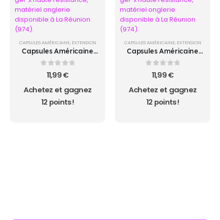
CAPSULES AMÉRICAINE
,
EXTENSION
CAPSULES AMÉRICAINE
,
EXTENSION
Capsules Américaine
Capsules Américaine
LONG COFFIN
SHORT ALMOND
0
sur 5
0
sur 5
11,99
€
11,99
€
Achetez et gagnez
Achetez et gagnez
12 points!
12 points!
AUCUN ACHAT MINIMUM - LIVRAISON GRATUIT