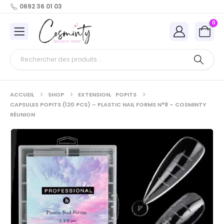
0692 36 01 03
0
ACCUEIL
SHOP
EXTENSION
,
POPITS
CAPSULES POPITS (120 PCS) – PLASTIC NAIL FORMS N°8 – COSMINTY
RÉUNION