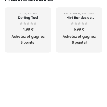
OUTILS
,
PINCEAU
BANDE DE PONÇAGE
,
OUTILS
Dotting Tool
Mini Bandes de
ponçage EMERI #080
0
sur 5
0
sur 5
4,99
€
5,99
€
Achetez et gagnez
Achetez et gagnez
5 points!
6 points!