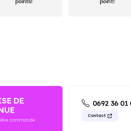
points!
point!
SON GRATUITE SUR TOUTES LES COMMANDES -
ISE DE
0692 36 01
NUE
Contact
mière commande