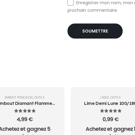
Enregistrer mon nom, mon e
prochain commentaire.
EMBOUT PONCEUSE
,
OUTILS
LIMES
,
OUTILS
mbout Diamant Flamme
Lime Demi Lune 100/18
5*1.3
5.00
sur 5
5.00
sur 5
4,99
€
0,99
€
Achetez et gagnez 5
Achetez et gagnez 