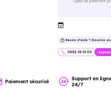
Types de paiement pri
Besoin d'aide ? Discutez av
0692 36 01 03
Appele
Support en lign
Paiement sécurisé
24/7