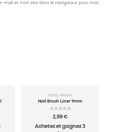
-mail et mon site dans le navigateur pour mon
OUTILS
,
PINCEAU
0
Nail Brush Liner 9mm
0
sur 5
2,99
€
1
Achetez et gagnez 3