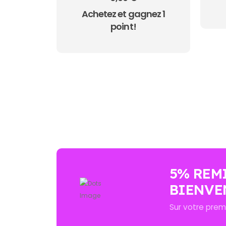
Achetez et gagnez 1
point!
AUCUN ACHAT MINIMUM - LIVRAI
5% REM
BIENVE
Sur votre pre