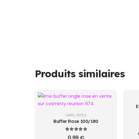
Produits similaires
E
LIMES
,
OUTILS
Buffer Rose 100/180
5.00
sur 5
0,99
€