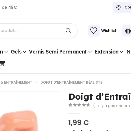
ir de 49€
Co
Wishlist
on
Gels
Vernis Semi Permanent
Extension
Na
 & ENTRAÎNEMENT
DOIGT D’ENTRAÎNEMENT RÉALISTE
Doigt d’Entra
( Il n’y a pas encore 
0
Sur 5
1,99
€