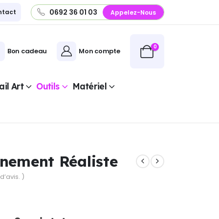
0692 36 01 03
ntact
Appelez-Nous
0
Bon cadeau
Mon compte
il Art
Outils
Matériel
înement Réaliste
d’avis. )