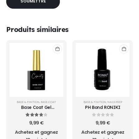
Produits similaires
BASE & FINITION
,
BASE COAT
BASE & FINITION
,
NAILS PREP
Base Coat Gel
PH Bond RONIKI
COSMINTY -974 | La
Réunion
4.00
sur 5
0
sur 5
9,99
€
9,99
€
Achetez et gagnez
Achetez et gagnez