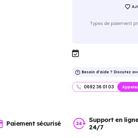
AJ
Types de paiement pri
Besoin d'aide ? Discutez av
0692 36 01 03
Appele
Support en lign
Paiement sécurisé
24/7