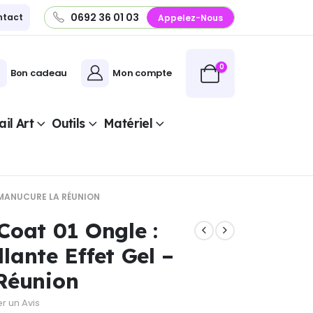
0692 36 01 03
ntact
Appelez-Nous
0
Bon cadeau
Mon compte
il Art
Outils
Matériel
– MANUCURE LA RÉUNION
oat 01 Ongle :
llante Effet Gel –
Réunion
er un Avis