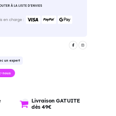
OUTER À LA LISTE D’ENVIES
s en charge :
ec un expert
z-nous
e
Livraison GATUITE
dès 49€