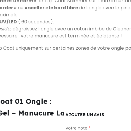
ine et uniforme
de Top Coat Shimmer sur toute la surface
order »
ou
« sceller » le bord libre
de l’ongle avec le pin
maximale.
UV/LED
( 60 secondes).
ésidu
, dégraissez l’ongle avec un coton imbibé de Cleaner
cessaire : votre manucure est terminée et éclatante !
 Coat uniquement sur certaines zones de votre ongle pour
oat 01 Ongle :
 Gel – Manucure La
AJOUTER UN AVIS
Votre note
*