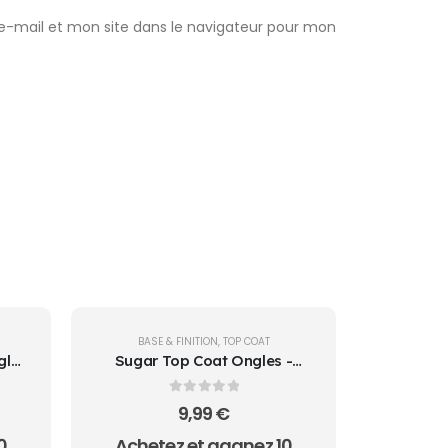
-mail et mon site dans le navigateur pour mon
BASE & FINITION
,
TOP COAT
gle
Sugar Top Coat Ongles -
et
Effet Sucre | Vente La
on
Réunion
0
sur 5
9,99
€
0
Achetez et gagnez 10