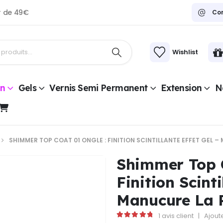
ir de 49€
Co
Wishlist
on
Gels
Vernis Semi Permanent
Extension
Na
SHIMMER TOP COAT 01 ONGLE : FINITION SCINTILLANTE EFFET GEL 
Shimmer Top C
Finition Scinti
Manucure La 
1
avis client
|
Ajout