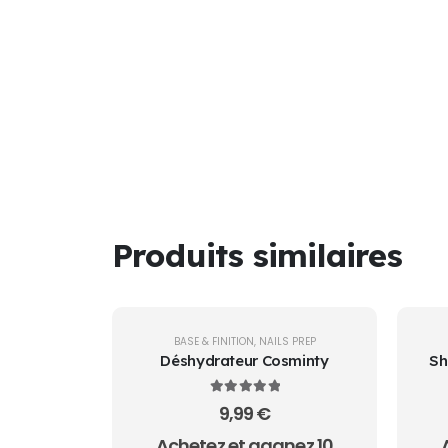
Produits similaires
BASE & FINITION
,
NAILS PREP
Déshydrateur Cosminty
Sh
:
G
5.00
sur 5
9,99
€
Achetez et gagnez 10