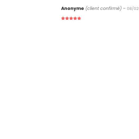
Anonyme
(client confirmé)
–
08/02
5
sur 5