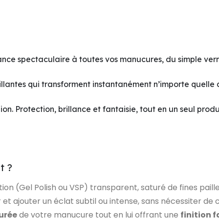
ance spectaculaire à toutes vos manucures, du simple vern
tillantes qui transforment instantanément n’importe quelle 
on. Protection, brillance et fantaisie, tout en un seul produ
t ?
ition (Gel Polish ou VSP) transparent, saturé de fines pail
et ajouter un éclat subtil ou intense, sans nécessiter de
urée
de votre manucure tout en lui offrant une
finition 