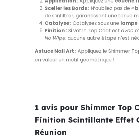
Application :
Appliquez une
couche f
Sceller les Bords :
N’oubliez pas de
« b
de s’infiltrer, garantissant une tenue 
Catalyse :
Catalysez sous une
lampe 
Finition :
Si votre Top Coat est
avec r
No Wipe
, aucune autre étape n’est né
Astuce Nail Art :
Appliquez le Shimmer Top
en valeur un motif géométrique !
1 avis pour
Shimmer Top C
Finition Scintillante Effet
Réunion