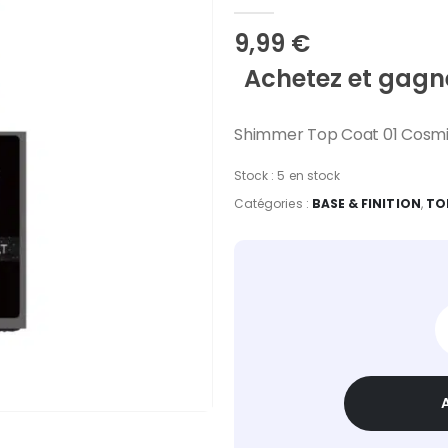
5.00
Sur 5
9,99
€
Achetez et gagne
Shimmer Top Coat 01 Cosmin
Stock :
5 en stock
Catégories :
BASE & FINITION
,
TO