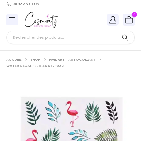
0692 36 01 03
0
ACCUEIL
SHOP
NAIL ART
,
AUTOCOLLANT
WATER DECAL FEUILLES STZ-832