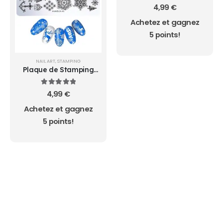
0
sur 5
4,99
€
Achetez et gagnez
5 points!
NAIL ART
,
STAMPING
Plaque de Stamping
001 MANZILIN
5.00
sur 5
4,99
€
Achetez et gagnez
5 points!
AUCUN ACHAT MINIMUM - LIVRAISON GRATUIT