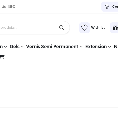
ir de 49€
Co
Wishlist
on
Gels
Vernis Semi Permanent
Extension
Na