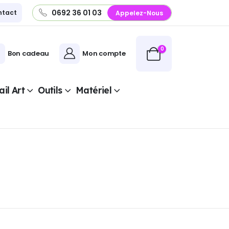
0692 36 01 03
ntact
Appelez-Nous
0
Bon cadeau
Mon compte
il Art
Outils
Matériel