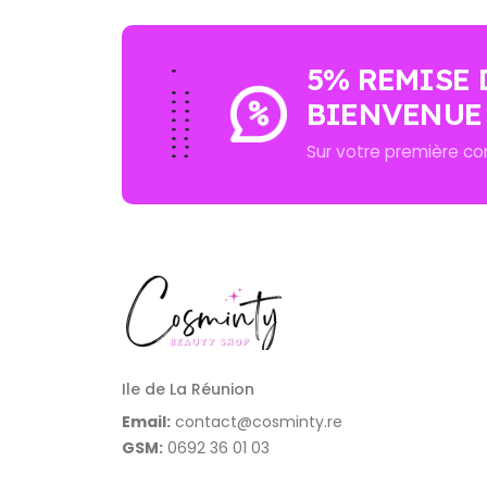
5% REMISE 
BIENVENUE
Sur votre première 
Ile de La Réunion
Email:
contact@cosminty.re
GSM:
0692 36 01 03